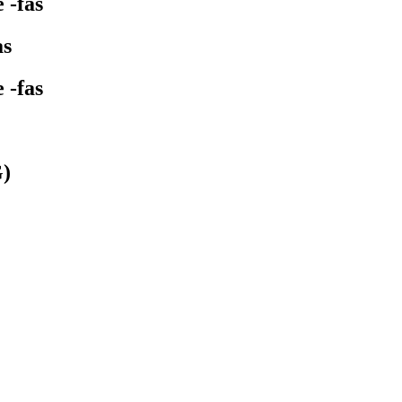
 -fas
as
 -fas
G)